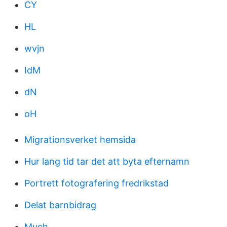
CY
HL
wvjn
IdM
dN
oH
Migrationsverket hemsida
Hur lang tid tar det att byta efternamn
Portrett fotografering fredrikstad
Delat barnbidrag
Much