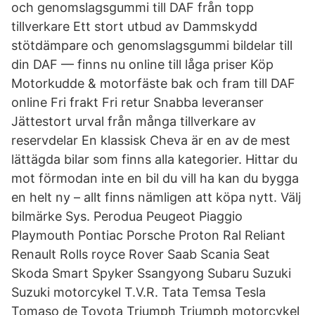
och genomslagsgummi till DAF från topp
tillverkare Ett stort utbud av Dammskydd
stötdämpare och genomslagsgummi bildelar till
din DAF — finns nu online till låga priser Köp
Motorkudde & motorfäste bak och fram till DAF
online Fri frakt Fri retur Snabba leveranser
Jättestort urval från många tillverkare av
reservdelar En klassisk Cheva är en av de mest
lättägda bilar som finns alla kategorier. Hittar du
mot förmodan inte en bil du vill ha kan du bygga
en helt ny – allt finns nämligen att köpa nytt. Välj
bilmärke Sys. Perodua Peugeot Piaggio
Playmouth Pontiac Porsche Proton Ral Reliant
Renault Rolls royce Rover Saab Scania Seat
Skoda Smart Spyker Ssangyong Subaru Suzuki
Suzuki motorcykel T.V.R. Tata Temsa Tesla
Tomaso de Toyota Triumph Triumph motorcykel